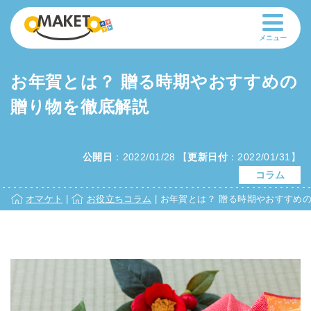
メニュー
お年賀とは？ 贈る時期やおすすめの
贈り物を徹底解説
公開日
：
2022/01/28
【
更新日付
：
2022/01/31
】
コラム
オマケト
|
お役立ちコラム
|
お年賀とは？ 贈る時期やおすすめ