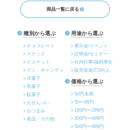
商品一覧に戻る
種別から選ぶ
用途から選ぶ
チョコレート
展示会/イベント
スナック
説明会/セミナー
ビスケット
社内行事/福利厚生
グミ・キャンディ
販売促進/CS向上
洋菓子
価格から選ぶ
和菓子
50円未満
駄菓子
50〜99円
おせんべい
100円〜299円
おつまみ
300円〜499円
食品・その他
500円〜999円