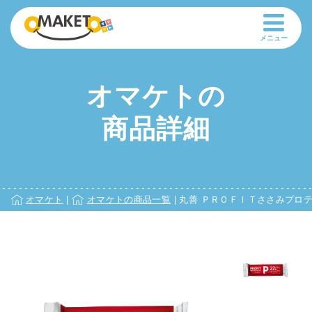
メニュー
オマケトの
商品詳細
オマケト
|
オマケトの商品一覧
|
丸善 ＰＲＯＦＩＴささみプロテイ