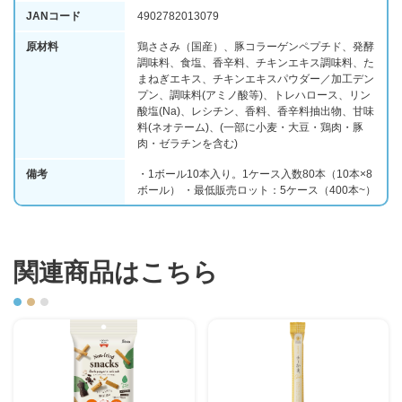
JANコード
4902782013079
原材料
鶏ささみ（国産）、豚コラーゲンペプチド、発酵
調味料、食塩、香辛料、チキンエキス調味料、た
まねぎエキス、チキンエキスパウダー／加工デン
プン、調味料(アミノ酸等)、トレハロース、リン
酸塩(Na)、レシチン、香料、香辛料抽出物、甘味
料(ネオテーム)、(一部に小麦・大豆・鶏肉・豚
肉・ゼラチンを含む)
備考
・1ボール10本入り。1ケース入数80本（10本×8
ボール） ・最低販売ロット：5ケース（400本~）
関連商品はこちら