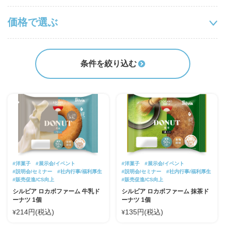
価格で選ぶ
条件を絞り込む
#洋菓子
#展示会/イベント
#洋菓子
#展示会/イベント
#説明会/セミナー
#社内行事/福利厚生
#説明会/セミナー
#社内行事/福利厚生
#販売促進/CS向上
#販売促進/CS向上
シルビア ロカボファーム 牛乳ド
シルビア ロカボファーム 抹茶ド
ーナツ 1個
ーナツ 1個
214円(税込)
135円(税込)
¥
¥