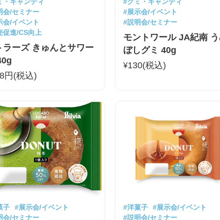
ミ・キャンディ
#グミ・キャンディ
明会/セミナー
#展示会/イベント
示会/イベント
#説明会/セミナー
売促進/CS向上
モントワール JA紀南 
トラーズ きゅんとサワー
ぼしグミ 40g
40g
130(税込)
¥
08円(税込)
菓子
#展示会/イベント
#洋菓子
#展示会/イベント
明会/セミナー
#説明会/セミナー