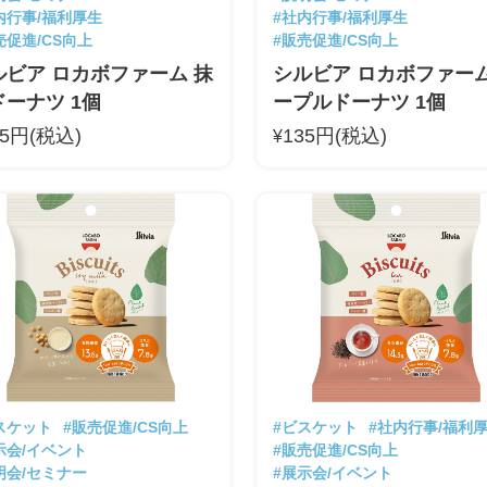
内行事/福利厚生
#社内行事/福利厚生
売促進/CS向上
#販売促進/CS向上
ルビア ロカボファーム 抹
シルビア ロカボファーム
ドーナツ 1個
ープルドーナツ 1個
35円(税込)
135円(税込)
¥
スケット
#販売促進/CS向上
#ビスケット
#社内行事/福利
示会/イベント
#販売促進/CS向上
明会/セミナー
#展示会/イベント