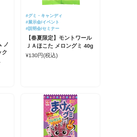
#グミ・キャンディ
#展示会/イベント
#説明会/セミナー
【春夏限定】モントワール
 ノ
ＪＡほこた メロングミ 40g
ック
130円(税込)
¥
塩