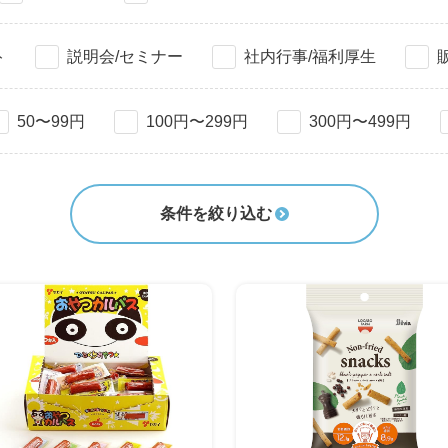
ト
説明会/セミナー
社内行事/福利厚生
50〜99円
100円〜299円
300円〜499円
条件を絞り込む