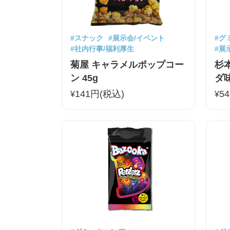
#スナック
#展示会/イベント
#グ
#社内行事/福利厚生
#展
菊屋 キャラメルポップコー
杉
ン 45g
ダ味
141円(税込)
5
¥
¥