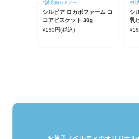
#説明会/セミナー
#社
シルビア ロカボファーム コ
シ
コアビスケット 30g
乳ビ
160円(税込)
1
¥
¥
お菓子ノベルティの
オリジナル