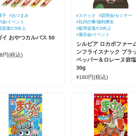
菓子
#おつまみ
#スナック
#説明会/セミナー
示会/イベント
#社内行事/福利厚生
売促進/CS向上
#販売促進/CS向上
#展示会/イベント
イ おやつカルパス 50
シルビア ロカボファーム
ンフライスナック ブラ
48円(税込)
ペッパー＆ロレーヌ岩
30g
160円(税込)
¥