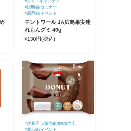
#グミ・キャンディ
#説明会/セミナー
#展示会/イベント
うめ
モントワール JA広島果実連
れもんグミ 40g
130円(税込)
¥
#洋菓子
#販売促進/CS向上
#展示会/イベント