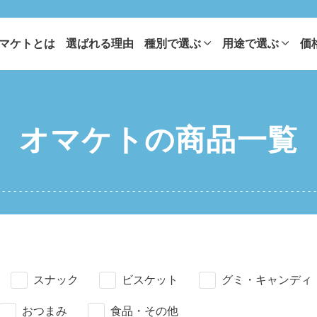
マケトとは
選ばれる理由
種別で選ぶ
用途で選ぶ
価
オマケトの
商品一覧
スナック
ビスケット
グミ・キャンディ
おつまみ
食品・その他