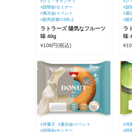
#グミ・キャンディ
#グ
#説明会/セミナー
#説
#展示会/イベント
#展
#販売促進/CS向上
#販
ラトラーズ 陽気なフルーツ
ラ
味 40g
味 
108円(税込)
1
¥
¥
#洋菓子
#展示会/イベント
#洋
#説明会/セミナー
#説