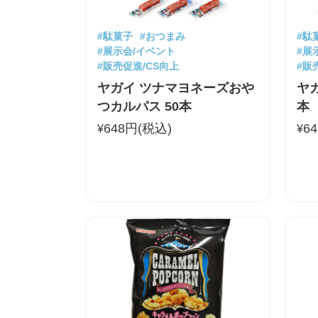
#駄菓子
#おつまみ
#駄
#展示会/イベント
#展
#販売促進/CS向上
#販
ヤガイ ツナマヨネーズおや
ヤガ
つカルパス 50本
本
648円(税込)
6
¥
¥