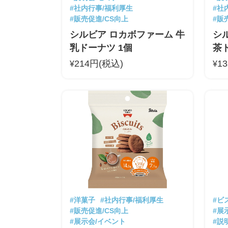
#社内行事/福利厚生
#社
#販売促進/CS向上
#販
シルビア ロカボファーム 牛
シ
乳ドーナツ 1個
茶
214円(税込)
1
¥
¥
#洋菓子
#社内行事/福利厚生
#ビ
#販売促進/CS向上
#展
#展示会/イベント
#説