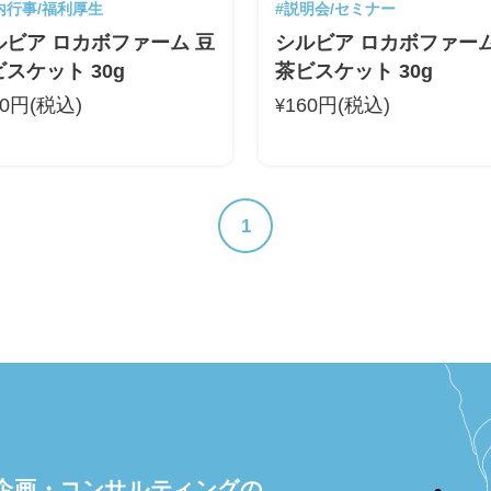
内行事/福利厚生
#説明会/セミナー
ルビア ロカボファーム 豆
シルビア ロカボファーム
スケット 30g
茶ビスケット 30g
60円(税込)
160円(税込)
¥
1
企画・
コンサルティングの