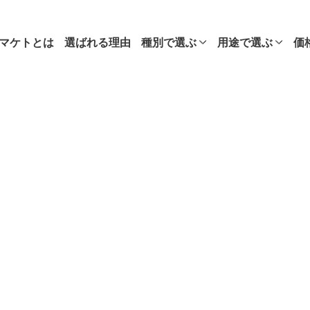
マケトとは
選ばれる理由
種別で選ぶ
用途で選ぶ
価
けに配布など
｡